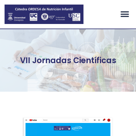
PROYECTOS DE INVESTIGACIÓN Y DIVULGACIÓN CIENTÍFICA
VII Jornadas Científicas